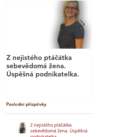
Z nejistého ptáčátka
Kurz aromate
sebevědomá žena.
masáže - Bod
Úspěšná podnikatelka.
Technika
Poslední příspěvky
Z nejistého ptáčátka
sebevědomá žena. Úspěšná
podnikatelka.