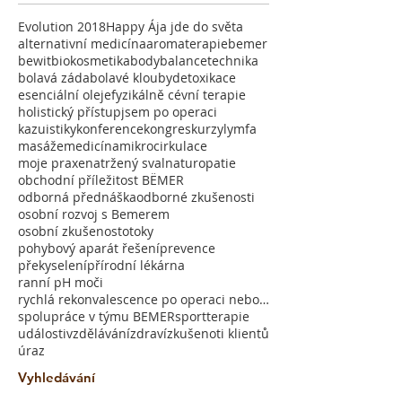
Evolution 2018
Happy Ája jde do světa
alternativní medicína
aromaterapie
bemer
bewit
biokosmetika
bodybalancetechnika
bolavá záda
bolavé klouby
detoxikace
esenciální oleje
fyzikálně cévní terapie
holistický přístup
jsem po operaci
kazuistiky
konference
kongres
kurzy
lymfa
masáže
medicína
mikrocirkulace
moje praxe
natržený sval
naturopatie
obchodní příležitost BËMER
odborná přednáška
odborné zkušenosti
osobní rozvoj s Bemerem
osobní zkušenost
otoky
pohybový aparát řešení
prevence
překyselení
přírodní lékárna
ranní pH moči
rychlá rekonvalescence po operaci nebo úrazu
spolupráce v týmu BEMER
sport
terapie
události
vzdělávání
zdraví
zkušenoti klientů
úraz
Vyhledávání