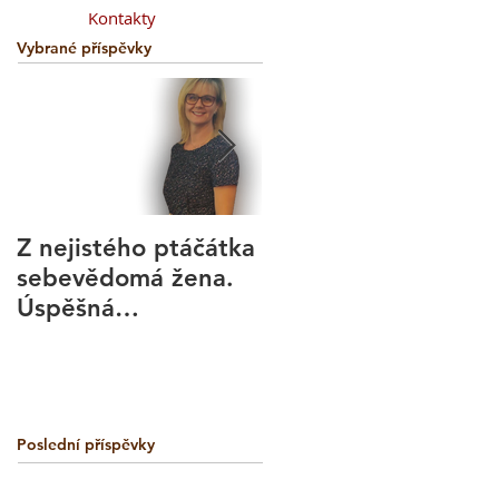
Kontakty
Vybrané příspěvky
Z nejistého ptáčátka
Kurz
sebevědomá žena.
aromaterapeutické
Úspěšná
masáže -
podnikatelka.
BodyBalance
Technika
Poslední příspěvky