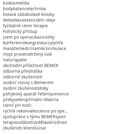
biokosmetika
bodybalancetechnika
bolavá záda
bolavé klouby
detoxikace
esenciální oleje
fyzikálně cévní terapie
holistický přístup
jsem po operaci
kazuistiky
konference
kongres
kurzy
lymfa
masáže
medicína
mikrocirkulace
moje praxe
natržený sval
naturopatie
obchodní příležitost BËMER
odborná přednáška
odborné zkušenosti
osobní rozvoj s Bemerem
osobní zkušenost
otoky
pohybový aparát řešení
prevence
překyselení
přírodní lékárna
ranní pH moči
rychlá rekonvalescence po operaci nebo úrazu
spolupráce v týmu BEMER
sport
terapie
události
vzdělávání
zdraví
zkušenoti klientů
úraz