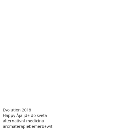
Evolution 2018
Happy Ája jde do světa
alternativní medicína
aromaterapie
bemer
bewit