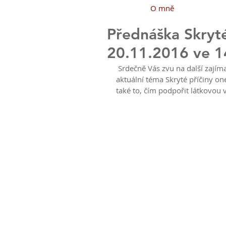
O mně
Přednáška Skryté
20.11.2016 ve 1
 Srdečně Vás zvu na další zajímavou přednášku v krásném prostředí kavárny Café Poem na 
aktuální téma Skryté příčiny on
také to, čím podpořit látkovou v