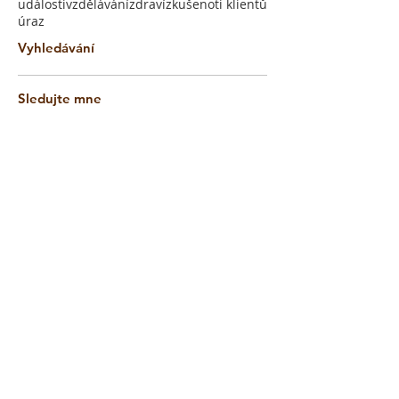
události
vzdělávání
zdraví
zkušenoti klientů
úraz
Vyhledávání
Sledujte mne
srpen 2024
(1)
1 příspěvek
leden 2023
(3)
3 příspěvky
listopad 2022
(1)
1 příspěvek
leden 2022
(2)
2 příspěvky
listopad 2021
(3)
3 příspěvky
srpen 2021
(1)
1 příspěvek
duben 2021
(1)
1 příspěvek
listopad 2020
(1)
1 příspěvek
září 2020
(2)
2 příspěvky
březen 2020
(1)
1 příspěvek
říjen 2019
(1)
1 příspěvek