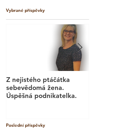
Vybrané příspěvky
Z nejistého ptáčátka
Kurz aromate
sebevědomá žena.
masáže - Bod
Úspěšná podnikatelka.
Technika
Poslední příspěvky