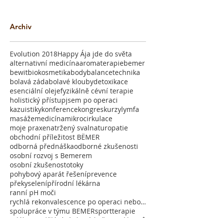
Archiv
Evolution 2018
Happy Ája jde do světa
alternativní medicína
aromaterapie
bemer
bewit
biokosmetika
bodybalancetechnika
bolavá záda
bolavé klouby
detoxikace
esenciální oleje
fyzikálně cévní terapie
holistický přístup
jsem po operaci
kazuistiky
konference
kongres
kurzy
lymfa
masáže
medicína
mikrocirkulace
moje praxe
natržený sval
naturopatie
obchodní příležitost BËMER
odborná přednáška
odborné zkušenosti
osobní rozvoj s Bemerem
osobní zkušenost
otoky
pohybový aparát řešení
prevence
překyselení
přírodní lékárna
ranní pH moči
rychlá rekonvalescence po operaci nebo úrazu
spolupráce v týmu BEMER
sport
terapie