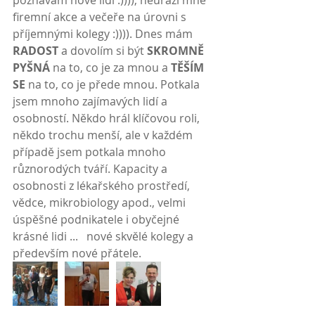
poznávám nové lidi :)))), neuráží mne 
firemní akce a večeře na úrovni s 
příjemnými kolegy :)))). Dnes mám 
RADOST
 a dovolím si být 
SKROMNĚ 
PYŠNÁ
 na to, co je za mnou a 
TĚŠÍM 
SE
 na to, co je přede mnou. Potkala 
jsem mnoho zajímavých lidí a 
osobností. Někdo hrál klíčovou roli, 
někdo trochu menší, ale v každém 
případě jsem potkala mnoho 
různorodých tváří. Kapacity a 
osobnosti z lékařského prostředí, 
vědce, mikrobiology apod., velmi 
úspěšné podnikatele i obyčejné 
krásné lidi ...   nové skvělé kolegy a 
především nové přátele.