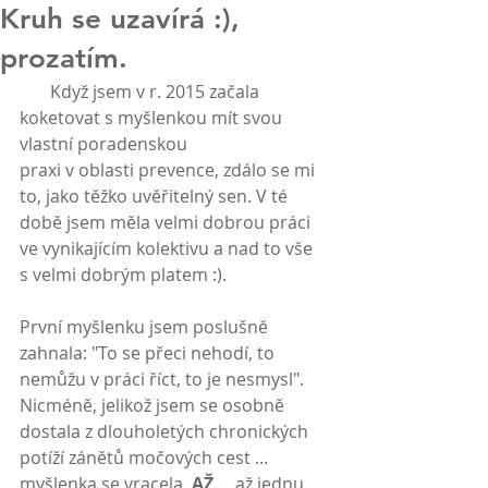
Kruh se uzavírá :),
prozatím.
       Když jsem v r. 2015 začala 
koketovat s myšlenkou mít svou 
vlastní poradenskou
praxi v oblasti prevence, zdálo se mi 
to, jako těžko uvěřitelný sen. V té 
době jsem měla velmi dobrou práci 
ve vynikajícím kolektivu a nad to vše 
s velmi dobrým platem :).
První myšlenku jsem poslušně 
zahnala: "To se přeci nehodí, to 
nemůžu v práci říct, to je nesmysl". 
Nicméně, jelikož jsem se osobně 
dostala z dlouholetých chronických 
potíží zánětů močových cest ... 
myšlenka se vracela.
 AŽ
 ... až jednu 