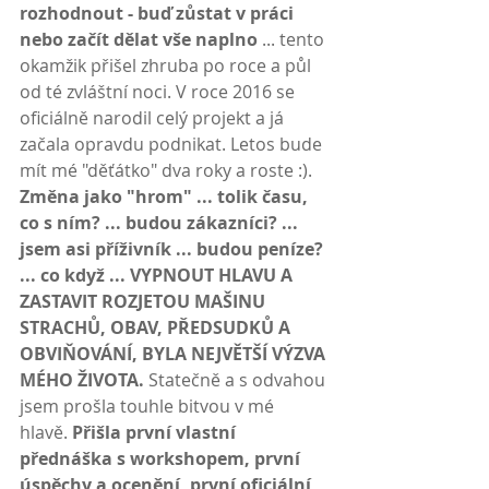
rozhodnout - buď zůstat v práci 
nebo začít dělat vše naplno
 ... tento 
okamžik přišel zhruba po roce a půl 
od té zvláštní noci. V roce 2016 se 
oficiálně narodil celý projekt a já 
začala opravdu podnikat. Letos bude 
mít mé "děťátko" dva roky a roste :). 
Změna jako "hrom" ... tolik času, 
co s ním? ... budou zákazníci? ... 
jsem asi příživník ... budou peníze? 
... co když ... VYPNOUT HLAVU A 
ZASTAVIT ROZJETOU MAŠINU 
STRACHŮ, OBAV, PŘEDSUDKŮ A 
OBVIŇOVÁNÍ, BYLA NEJVĚTŠÍ VÝZVA 
MÉHO ŽIVOTA. 
Statečně a s odvahou 
jsem prošla touhle bitvou v mé 
hlavě. 
Přišla první vlastní 
přednáška s workshopem, první 
úspěchy a ocenění, první oficiální 