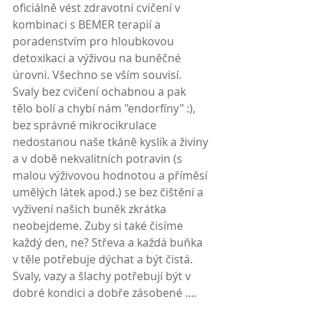
oficiálně vést zdravotní cvičení v 
kombinaci s BEMER terapií a 
poradenstvím pro hloubkovou 
detoxikaci a výživou na buněčné 
úrovni. Všechno se vším souvisí. 
Svaly bez cvičení ochabnou a pak 
tělo bolí a chybí nám "endorfíny" :), 
bez správné mikrocikrulace 
nedostanou naše tkáně kyslík a živiny 
a v době nekvalitních potravin (s 
malou výživovou hodnotou a příměsí 
umělých látek apod.) se bez čištění a 
vyživení našich buněk zkrátka 
neobejdeme. Zuby si také čisíme 
každý den, ne? Střeva a každá buňka 
v těle potřebuje dýchat a být čistá. 
Svaly, vazy a šlachy potřebují být v 
dobré kondici a dobře zásobené ....