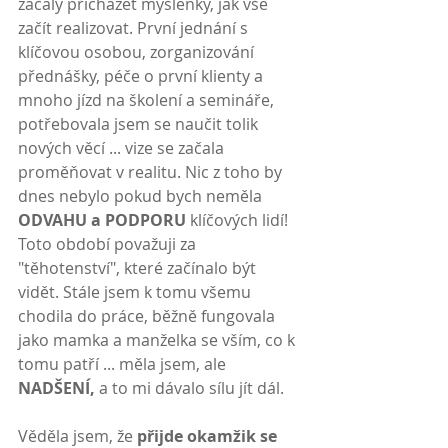
začaly přicházet myšlenky, jak vše 
začít realizovat. První jednání s 
klíčovou osobou, zorganizování 
přednášky, péče o první klienty a 
mnoho jízd na školení a semináře, 
potřebovala jsem se naučit tolik 
nových věcí ... vize se začala 
proměňovat v realitu. Nic z toho by 
dnes nebylo pokud bych neměla 
ODVAHU a PODPORU
 klíčových lidí! 
Toto období považuji za 
"těhotenství", které začínalo být 
vidět. Stále jsem k tomu všemu 
chodila do práce, běžně fungovala 
jako mamka a manželka se vším, co k 
tomu patří ... měla jsem, ale
NADŠENÍ, 
a to mi dávalo sílu jít dál.
Věděla jsem, že 
přijde okamžik se 