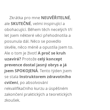
     Zkrátka pro mne 
NEUVĚŘITELNÉ
, 
ale 
SKUTEČNÉ
, velmi inspirující a 
obohacující. Během těch necelých tří 
let jsem některé věci přehodnotila a 
posunula dál. Něco se povedlo 
skvěle, něco méně a opustila jsem to. 
Ale o tom je život!
 A proč se kruh 
uzavírá? 
Protože 
celý koncept 
prevence dostal jasný obrys a já 
jsem SPOKOJENÁ
. Tento týden jsem 
se stala 
Instruktorem zdravotního 
cvičení
, po absolvování 
rekvalifikačního kurzu a úspěšném 
zakončení praktických a teoretických 
zkoušek.