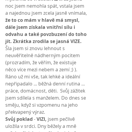
noc jsem nemohla spát, vstala jsem 
a najednou jsem zcela jasně vnímala, 
že to co mám v hlavě má smysl, 
dále jsem získala vnitřní sílu i 
odvahu a také povzbuzení do toho 
jít. Zkrátka zrodila se jasná VIZE. 
Šla jsem si znovu lehnout s 
neuvěřitelně nádherným pocitem 
(prozradím, že věřím, že existuje 
něco více mezi nebem a zemí ;) ). 
Ráno už mi vše, tak lehké a ideální 
nepřipadalo ... běžná denní rutina ... 
práce, domácnost, děti.  Svůj zážitek 
jsem sdílela s manželem. Do dnes se 
směju, když si vzpomenu na jeho 
překvapený výraz.
Svůj poklad 
- 
VIZI, 
jsem pečlivě 
uložila v srdci. Dny běžely a mně 