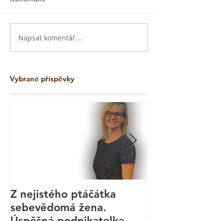
Napsat komentář...
Vybrané příspěvky
Z nejistého ptáčátka
Kurz aromate
sebevědomá žena.
masáže - Bod
Úspěšná podnikatelka.
Technika