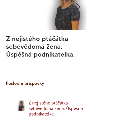
Z nejistého ptáčátka
Kurz aromate
sebevědomá žena.
masáže - Bod
Úspěšná podnikatelka.
Technika
Poslední příspěvky
Z nejistého ptáčátka
sebevědomá žena. Úspěšná
podnikatelka.