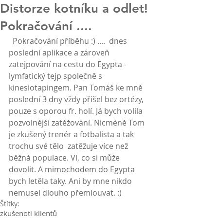
Distorze kotníku a odlet!
Pokračování ....
  Pokračování příběhu :) ....  dnes 
poslední aplikace a zároveň 
zatejpování na cestu do Egypta - 
lymfatický tejp společně s 
kinesiotapingem. Pan Tomáš ke mně 
poslední 3 dny vždy přišel bez ortézy, 
pouze s oporou fr. holí. Já bych volila 
pozvolnější zatěžování. Nicméně Tom 
je zkušený trenér a fotbalista a tak 
trochu své tělo  zatěžuje více než 
běžná populace. Ví, co si může 
dovolit. A mimochodem do Egypta 
bych letěla taky. Ani by mne nikdo 
nemusel dlouho přemlouvat. :)
Štítky:
zkušenoti klientů