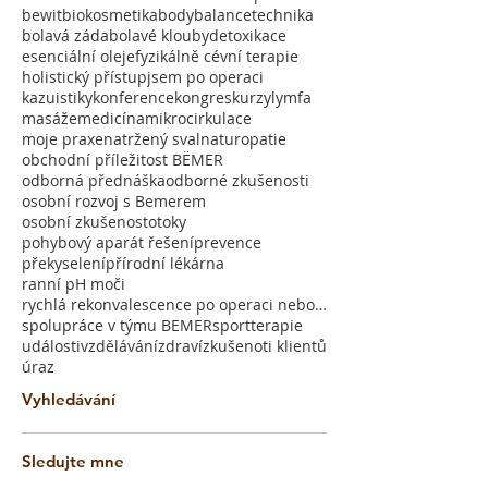
bewit
biokosmetika
bodybalancetechnika
bolavá záda
bolavé klouby
detoxikace
esenciální oleje
fyzikálně cévní terapie
holistický přístup
jsem po operaci
kazuistiky
konference
kongres
kurzy
lymfa
masáže
medicína
mikrocirkulace
moje praxe
natržený sval
naturopatie
obchodní příležitost BËMER
odborná přednáška
odborné zkušenosti
osobní rozvoj s Bemerem
osobní zkušenost
otoky
pohybový aparát řešení
prevence
překyselení
přírodní lékárna
ranní pH moči
rychlá rekonvalescence po operaci nebo úrazu
spolupráce v týmu BEMER
sport
terapie
události
vzdělávání
zdraví
zkušenoti klientů
úraz
Vyhledávání
Sledujte mne