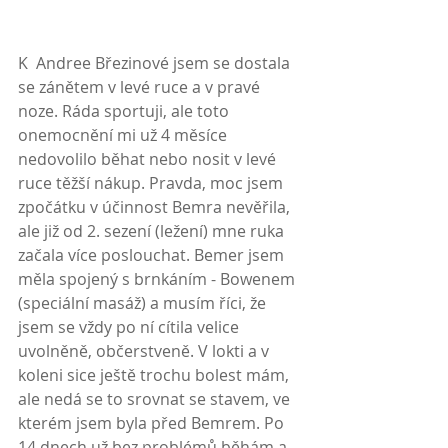
K  Andree Březinové jsem se dostala 
se zánětem v levé ruce a v pravé 
noze. Ráda sportuji, ale toto 
onemocnění mi už 4 měsíce 
nedovolilo běhat nebo nosit v levé 
ruce těžší nákup. Pravda, moc jsem 
zpočátku v účinnost Bemra nevěřila, 
ale již od 2. sezení (ležení) mne ruka 
začala více poslouchat. Bemer jsem 
měla spojený s brnkáním - Bowenem 
(speciální masáž) a musím říci, že 
jsem se vždy po ní cítila velice 
uvolněně, občerstveně. V lokti a v 
koleni sice ještě trochu bolest mám, 
ale nedá se to srovnat se stavem, ve 
kterém jsem byla před Bemrem. Po 
14 dnech už bez problémů běhám a 