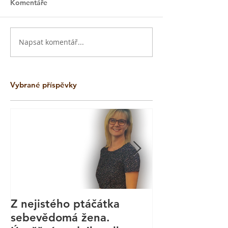
Komentáře
Napsat komentář...
Vybrané příspěvky
Z nejistého ptáčátka
Kurz aromate
sebevědomá žena.
masáže - Bod