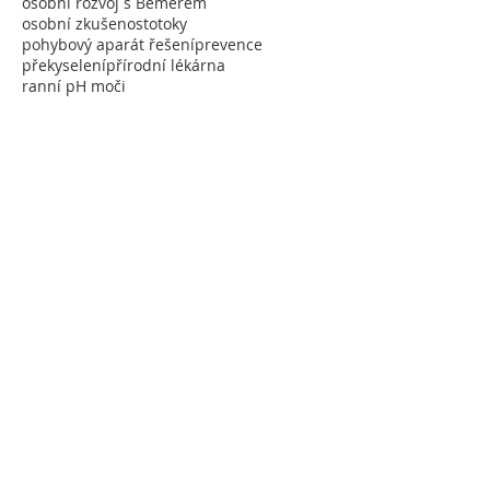
osobní rozvoj s Bemerem
osobní zkušenost
otoky
pohybový aparát řešení
prevence
překyselení
přírodní lékárna
ranní pH moči
rychlá rekonvalescence po operaci nebo úrazu
spolupráce v týmu BEMER
sport
terapie
události
vzdělávání
zdraví
zkušenoti klientů
úraz
Vyhledávání
Sledujte mne
srpen 2024
(1)
1 příspěvek
leden 2023
(3)
3 příspěvky
listopad 2022
(1)
1 příspěvek
leden 2022
(2)
2 příspěvky
listopad 2021
(3)
3 příspěvky