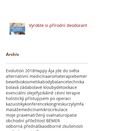
Vyrobte si přírodní deodorant
Archiv
Evolution 2018
Happy Ája jde do světa
alternativní medicína
aromaterapie
bemer
bewit
biokosmetika
bodybalancetechnika
bolavá záda
bolavé klouby
detoxikace
esenciální oleje
fyzikálně cévní terapie
holistický přístup
jsem po operaci
kazuistiky
konference
kongres
kurzy
lymfa
masáže
medicína
mikrocirkulace
moje praxe
natržený sval
naturopatie
obchodní příležitost BËMER
odborná přednáška
odborné zkušenosti