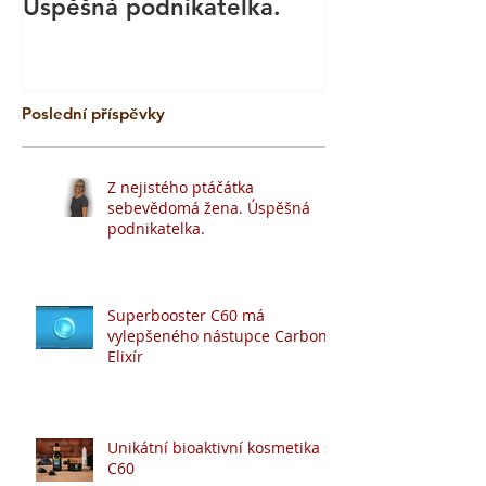
Úspěšná podnikatelka.
Technika
Poslední příspěvky
Z nejistého ptáčátka
sebevědomá žena. Úspěšná
podnikatelka.
Superbooster C60 má
vylepšeného nástupce Carbon
Elixír
Unikátní bioaktivní kosmetika s
C60