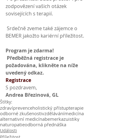
zodpovězení vašich otázek 
sovisejících s terapií.
 Srdečně zveme také zájemce o 
BEMER jakožto kariérní příležitost.
Program je zdarma!
 Předběžná registrace je 
požadována, klikněte na níže 
uvedený odkaz.
Registrace
S pozdravem,
Andrea Březinová, GL
Štítky:
zdraví
prevence
holistický přístup
terapie
odborné zkušenosti
vzdělávání
medicína
alternativní medicína
bemer
kazuistiky
naturopatie
odborná přednáška
Události
Příležitost