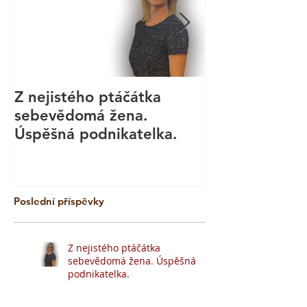
Z nejistého ptáčátka
Kurz aromate
sebevědomá žena.
masáže - Bod
Úspěšná podnikatelka.
Technika
Poslední příspěvky
Z nejistého ptáčátka
sebevědomá žena. Úspěšná
podnikatelka.