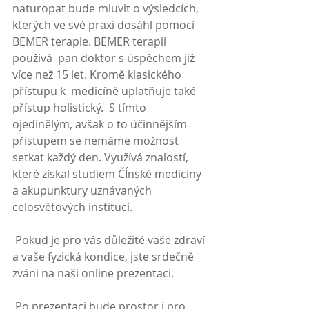
naturopat bude mluvit o výsledcích,  
kterých ve své praxi dosáhl pomocí 
BEMER terapie. BEMER terapii 
používá  pan doktor s úspěchem již 
více než 15 let. Kromě klasického 
přístupu k  medicíně uplatňuje také 
přístup holistický.  S tímto 
ojedinělým, avšak o to účinnějším 
přístupem se nemáme možnost  
setkat každý den. Využívá znalostí, 
které získal studiem ČÍnské medicíny  
a akupunktury uznávaných 
celosvětových institucí. 
 Pokud je pro vás důležité vaše zdraví 
a vaše fyzická kondice, jste srdečně 
zváni na naši online prezentaci.
 Po prezentaci bude prostor i pro 