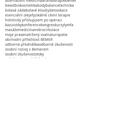
alternativní medicína
aromaterapie
bemer
bewit
biokosmetika
bodybalancetechnika
bolavá záda
bolavé klouby
detoxikace
esenciální oleje
fyzikálně cévní terapie
holistický přístup
jsem po operaci
kazuistiky
konference
kongres
kurzy
lymfa
masáže
medicína
mikrocirkulace
moje praxe
natržený sval
naturopatie
obchodní příležitost BËMER
odborná přednáška
odborné zkušenosti
osobní rozvoj s Bemerem
osobní zkušenost
otoky
pohybový aparát řešení
prevence
překyselení
přírodní lékárna
ranní pH moči
rychlá rekonvalescence po operaci nebo úrazu
spolupráce v týmu BEMER
sport
terapie
události
vzdělávání
zdraví
zkušenoti klientů
úraz
Vyhledávání
Sledujte mne