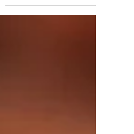
C60. Carbon Elixír, v e-shopu zde:...