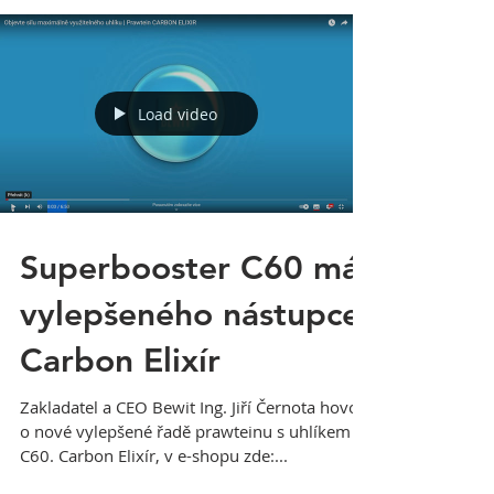
Load video
Superbooster C60 má
vylepšeného nástupce
Carbon Elixír
Zakladatel a CEO Bewit Ing. Jiří Černota hovoří
o nové vylepšené řadě prawteinu s uhlíkem