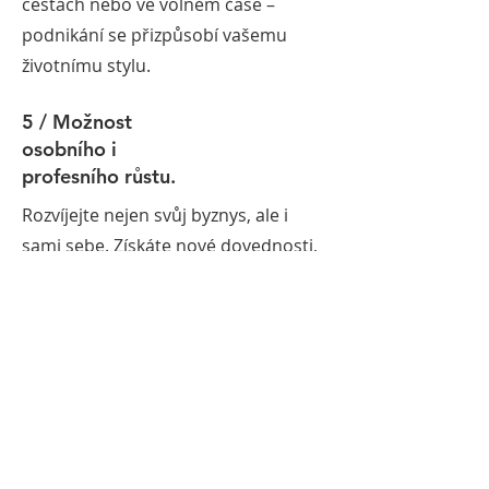
cestách nebo ve volném čase –
podnikání se přizpůsobí vašemu
životnímu stylu.
5 / Možnost
osobního i
profesního růstu.
Rozvíjejte nejen svůj byznys, ale i
sami sebe. Získáte nové dovednosti,
zkušenosti a sebevědomí, které vám
otevřou dveře k úspěchu.