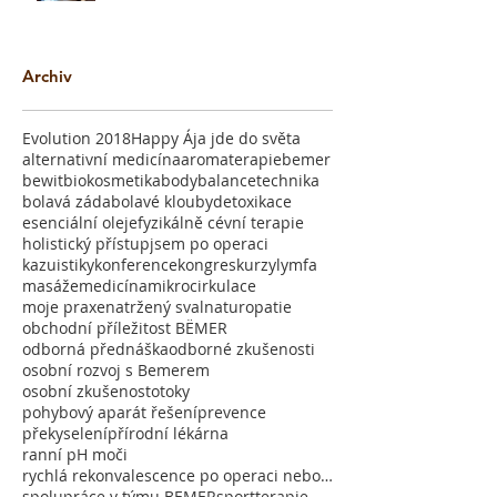
Archiv
Evolution 2018
Happy Ája jde do světa
alternativní medicína
aromaterapie
bemer
bewit
biokosmetika
bodybalancetechnika
bolavá záda
bolavé klouby
detoxikace
esenciální oleje
fyzikálně cévní terapie
holistický přístup
jsem po operaci
kazuistiky
konference
kongres
kurzy
lymfa
masáže
medicína
mikrocirkulace
moje praxe
natržený sval
naturopatie
obchodní příležitost BËMER
odborná přednáška
odborné zkušenosti
osobní rozvoj s Bemerem
osobní zkušenost
otoky
pohybový aparát řešení
prevence
překyselení
přírodní lékárna
ranní pH moči
rychlá rekonvalescence po operaci nebo úrazu
spolupráce v týmu BEMER
sport
terapie