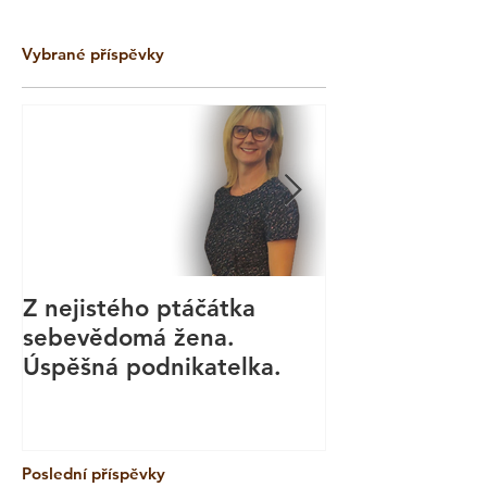
Vybrané příspěvky
Z nejistého ptáčátka
Kurz aromate
sebevědomá žena.
masáže - Bod
Úspěšná podnikatelka.
Technika
Poslední příspěvky