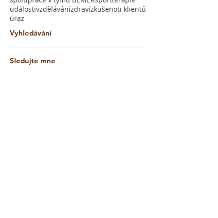
události
vzdělávání
zdraví
zkušenoti klientů
úraz
Vyhledávání
Sledujte mne
srpen 2024
(1)
1 příspěvek
leden 2023
(3)
3 příspěvky
listopad 2022
(1)
1 příspěvek
leden 2022
(2)
2 příspěvky
listopad 2021
(3)
3 příspěvky
srpen 2021
(1)
1 příspěvek
duben 2021
(1)
1 příspěvek
listopad 2020
(1)
1 příspěvek
září 2020
(2)
2 příspěvky
březen 2020
(1)
1 příspěvek
říjen 2019
(1)
1 příspěvek