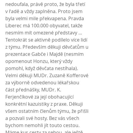
nedoufala, právě proto, že byla třetí 
v řadě a vždy zaplněna. Proto jsem 
byla velmi mile překvapena. Pravda 
Liberec má 100.000 obyvatel, takže 
nesmím mít omezené představy ... 
Tentokrát se aktivně podílelo více lidí 
z týmu. Především děkuji děvčatům u 
prezentace Gabče i Majdě (nesmím 
opomenout Honzu, který vždy 
pomohl, když děvčata nestíhala).
Velmi děkuji MUDr. Zuzaně Kofferové 
za výborně odvedenou lékařskou 
část přednášky, MUDr. K. 
Ferjenčíkové za její obohacující 
konkrétní kazuistiky z praxe. Děkuji 
všem ostatním členům týmu, že přišli 
a pozvali své hosty. Bez vás všech 
bychom nemohli jít touto cestou. 
Máme kus cesty za sebou, ale ještě 