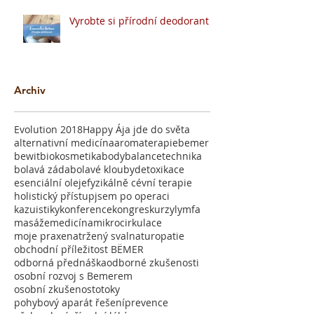
Vyrobte si přírodní deodorant
Archiv
Evolution 2018
Happy Ája jde do světa
alternativní medicína
aromaterapie
bemer
bewit
biokosmetika
bodybalancetechnika
bolavá záda
bolavé klouby
detoxikace
esenciální oleje
fyzikálně cévní terapie
holistický přístup
jsem po operaci
kazuistiky
konference
kongres
kurzy
lymfa
masáže
medicína
mikrocirkulace
moje praxe
natržený sval
naturopatie
obchodní příležitost BËMER
odborná přednáška
odborné zkušenosti
osobní rozvoj s Bemerem
osobní zkušenost
otoky
pohybový aparát řešení
prevence