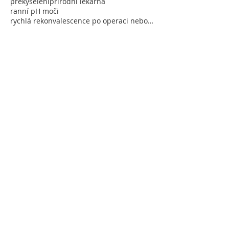
překyselení
přírodní lékárna
ranní pH moči
rychlá rekonvalescence po operaci nebo úrazu
spolupráce v týmu BEMER
sport
terapie
události
vzdělávání
zdraví
zkušenoti klientů
úraz
Vyhledávání
Sledujte mne
srpen 2024
(1)
1 příspěvek
leden 2023
(3)
3 příspěvky
listopad 2022
(1)
1 příspěvek
leden 2022
(2)
2 příspěvky
listopad 2021
(3)
3 příspěvky
srpen 2021
(1)
1 příspěvek
duben 2021
(1)
1 příspěvek
listopad 2020
(1)
1 příspěvek