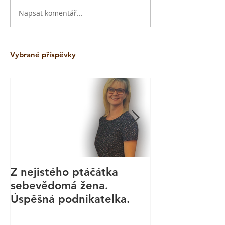
Napsat komentář...
Vybrané příspěvky
Z nejistého ptáčátka
Kurz aromate
sebevědomá žena.
masáže - Bod
Úspěšná podnikatelka.
Technika