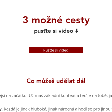
3 možné cesty
pusťte si video ⬇️
Pusťte si video
Co můžeš udělat dál
ejsi na začátku. Už máš základní kontext a teď je na tobě, 
y.
Každá je jinak hluboká, jinak náročná a hodí se pro jinou 